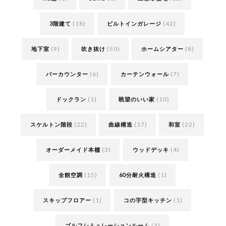
(18)
(42)
3階建て
ビルトインガレージ
(9)
(50)
(8)
地下室
吹き抜け
ホームシアター
(6)
(7)
バーカウンター
カーテンウォール
(1)
(10)
ドックラン
眺望のいい家
(22)
(17)
(22)
スケルトン階段
曲線構造
和室
(3)
(4)
オーダーメイド本棚
ウッドデッキ
(15)
(1)
全館空調
60分耐火構造
(1)
(1)
スキップフロアー
コの字型キッチン
(1)
ゴルフシミュレーションルーム