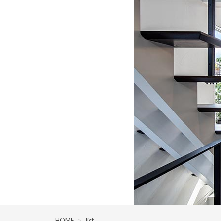
HOME
>
list