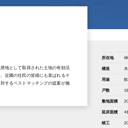
所在地
代替地として取得された土地の有効活
構造
果、近隣の住民の皆様にも喜ばれるテ
用途
に対するベストマッチングの提案が施
戸数
1
敷地面積
2
延床面積
41
竣工
2