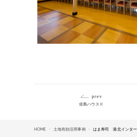
prev
佐島ハウスⅡ
HOME
>
土地有効活用事例
>
はま寿司 港北インタ