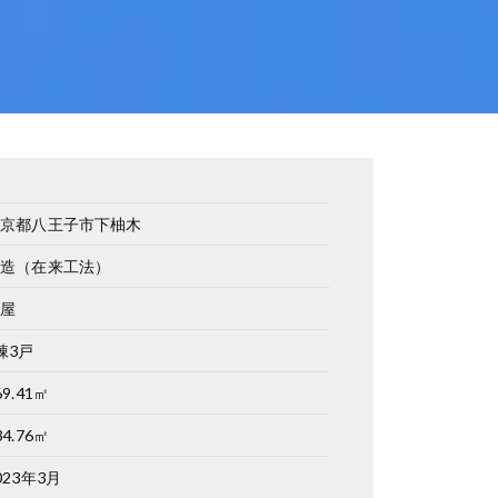
東京都八王子市下柚木
木造（在来工法）
長屋
棟3戸
69.41㎡
34.76㎡
023年3月