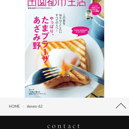
HOME
>
denen-62
contact