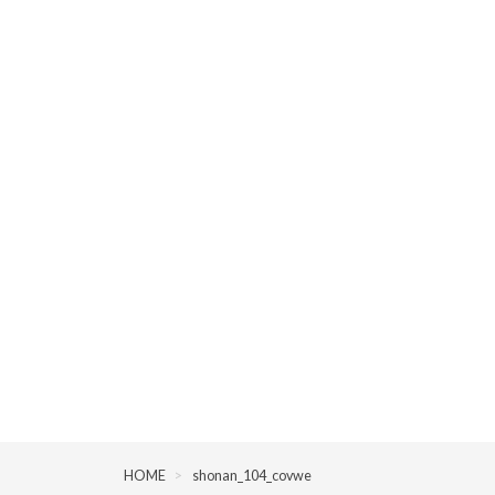
HOME
>
shonan_104_covwe