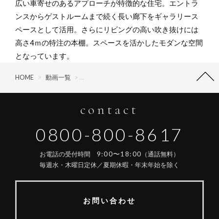
広い車寄せのあるアプローチが特徴的な住宅。エントラ
ンスからゲストルームまで続く長い廊下をギャラリース
ペースとして活用。さらにリビングの高い吹き抜けには
高さ4ｍの特注の本棚。スペースを活かしたモダンな空間
となっています。
HOME
>
動画一覧
>
ハウゼスタイル〜何かがちがう家づくり〜
>
V
contact
0800-800-8617
9:00〜18:00
お電話の受付時間
（通話無料）
毎週水・木曜日定休／夏期休暇・年末年始を除く
お問い合わせ