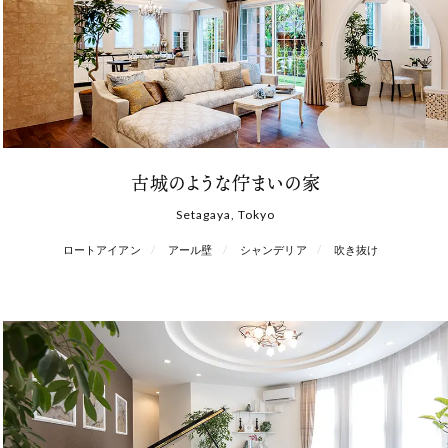
古城のような佇まいの家
Setagaya, Tokyo
ロートアイアン
アール壁
シャンデリア
吹き抜け