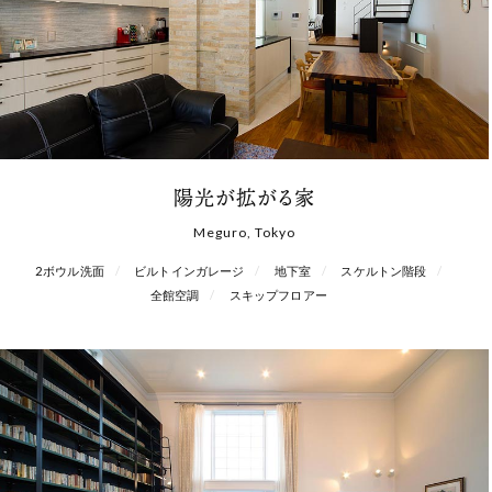
陽光が拡がる家
Meguro, Tokyo
2ボウル洗面
ビルトインガレージ
地下室
スケルトン階段
全館空調
スキップフロアー