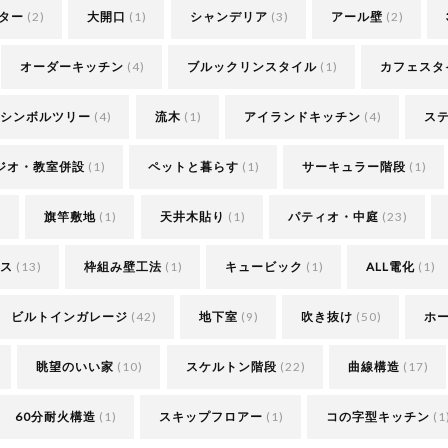
ター
(2)
大開口
(1)
シャンデリア
(3)
アール壁
(2)
オーダーキッチン
(4)
ブルックリンスタイル
(1)
カフェスタ
シンボルツリー
(4)
流木
(1)
アイランドキッチン
(4)
ス
ジオ・教室併設
(1)
ペットと暮らす
(1)
サーキュラー階段
(1)
)
旗竿敷地
(1)
天井木貼り
(1)
パティオ・中庭
(23)
ス
(13)
枠組み壁工法
(1)
キュービック
(1)
ALL電化
(1)
ビルトインガレージ
(42)
地下室
(9)
吹き抜け
(50)
ホ
眺望のいい家
(10)
スケルトン階段
(22)
曲線構造
(17)
60分耐火構造
(1)
スキップフロアー
(1)
コの字型キッチン
(1