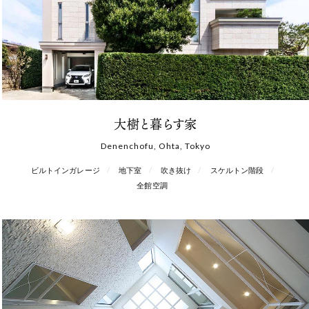
大樹と暮らす家
Denenchofu, Ohta, Tokyo
ビルトインガレージ
地下室
吹き抜け
スケルトン階段
全館空調