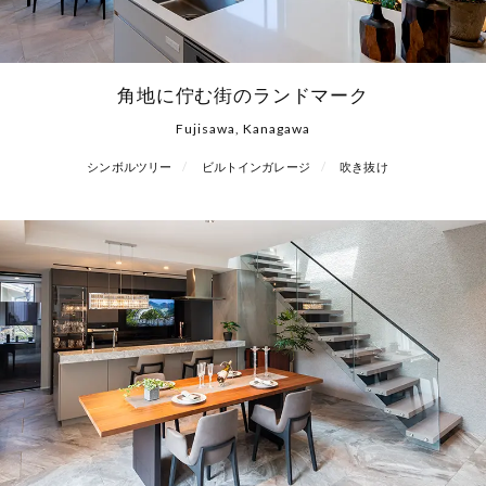
角地に佇む街のランドマーク
Fujisawa, Kanagawa
シンボルツリー
ビルトインガレージ
吹き抜け