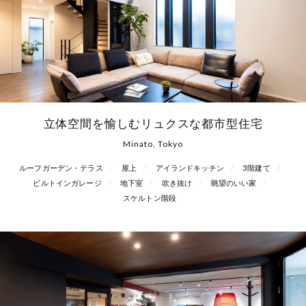
立体空間を愉しむリュクスな都市型住宅
Minato, Tokyo
ルーフガーデン・テラス
屋上
アイランドキッチン
3階建て
ビルトインガレージ
地下室
吹き抜け
眺望のいい家
スケルトン階段