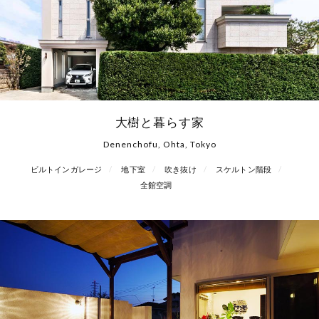
大樹と暮らす家
Denenchofu, Ohta, Tokyo
ビルトインガレージ
地下室
吹き抜け
スケルトン階段
全館空調