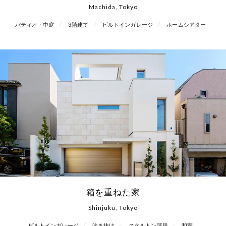
Machida, Tokyo
パティオ・中庭
3階建て
ビルトインガレージ
ホームシアター
箱を重ねた家
Shinjuku, Tokyo
ビルトインガレージ
吹き抜け
スケルトン階段
和室