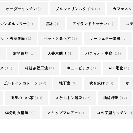
オーダーキッチン
(4)
ブルックリンスタイル
(1)
カフェスタ
シンボルツリー
(4)
流木
(1)
アイランドキッチン
(4)
ス
ジオ・教室併設
(1)
ペットと暮らす
(1)
サーキュラー階段
(1)
)
旗竿敷地
(1)
天井木貼り
(1)
パティオ・中庭
(23)
ス
(13)
枠組み壁工法
(1)
キュービック
(1)
ALL電化
(1)
ビルトインガレージ
(42)
地下室
(9)
吹き抜け
(50)
ホ
眺望のいい家
(10)
スケルトン階段
(22)
曲線構造
(17)
60分耐火構造
(1)
スキップフロアー
(1)
コの字型キッチン
(1