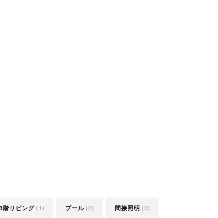
3階リビング
(1)
プール
(2)
間接照明
(3)