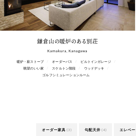
鎌倉山の暖炉のある別荘
Kamakura, Kanagawa
暖炉・薪ストーブ
オーダーバス
ビルトインガレージ
眺望のいい家
スケルトン階段
ウッドデッキ
ゴルフシミュレーションルーム
オーダー家具
(3)
勾配天井
(4)
エレベー