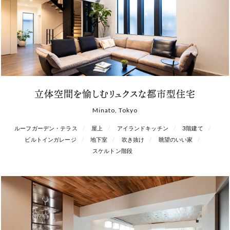
立体空間を愉しむリュクスな都市型住宅
Minato, Tokyo
ルーフガーデン・テラス
屋上
アイランドキッチン
3階建て
ビルトインガレージ
地下室
吹き抜け
眺望のいい家
スケルトン階段